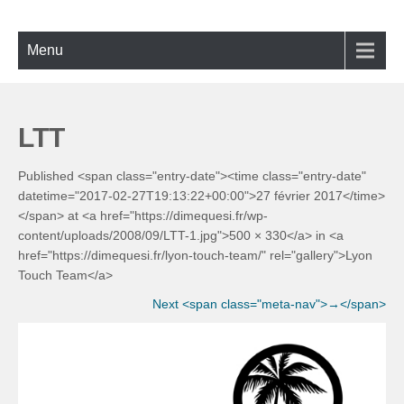
Skip
ECOLE DE BACHATA, SALSA,
Bachata, Salsa, Kizomba ! La référence à Lyon
to
KIZOMBA À LYON
content
Menu
LTT
Published <span class="entry-date"><time class="entry-date"
datetime="2017-02-27T19:13:22+00:00">27 février 2017</time>
</span> at <a href="https://dimequesi.fr/wp-
content/uploads/2008/09/LTT-1.jpg">500 × 330</a> in <a
href="https://dimequesi.fr/lyon-touch-team/" rel="gallery">Lyon
Touch Team</a>
Next <span class="meta-nav">→</span>