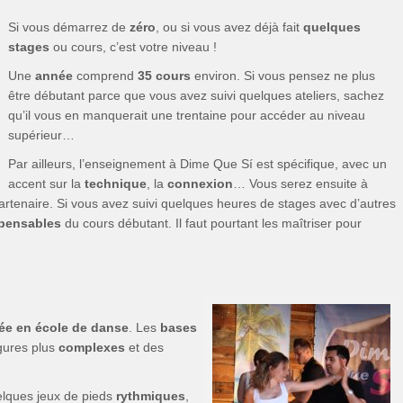
Si vous démarrez de
zéro
, ou si vous avez déjà fait
quelques
stages
ou cours, c’est votre niveau !
Une
année
comprend
35 cours
environ. Si vous pensez ne plus
être débutant parce que vous avez suivi quelques ateliers, sachez
qu’il vous en manquerait une trentaine pour accéder au niveau
supérieur…
Par ailleurs, l’enseignement à Dime Que Sí est spécifique, avec un
accent sur la
technique
, la
connexion
… Vous serez ensuite à
partenaire. Si vous avez suivi quelques heures de stages avec d’autres
spensables
du cours débutant. Il faut pourtant les maîtriser pour
ée en école de danse
. Les
bases
gures plus
complexes
et des
lques jeux de pieds
rythmiques
,