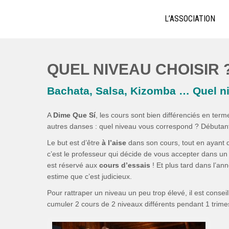
Skip
ECOLE DE BACHATA, SALSA,
Bachata, Salsa, Kizomba ! La référence à Lyon
to
L’ASSOCIATION
content
QUEL NIVEAU CHOISIR 
Bachata, Salsa, Kizomba … Quel ni
A
Dime Que Sí
, les cours sont bien différenciés en ter
autres danses : quel niveau vous correspond ? Débutant,
Le but est d’être
à l’aise
dans son cours, tout en ayant
c’est le professeur qui décide de vous accepter dans un
est réservé aux
cours d’essais
! Et plus tard dans l’an
estime que c’est judicieux.
Pour rattraper un niveau un peu trop élevé, il est conse
cumuler 2 cours de 2 niveaux différents pendant 1 trimestr