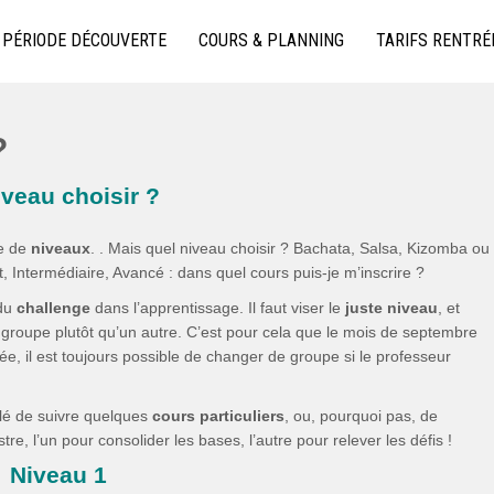
 KIZOMBA À LYON
PÉRIODE DÉCOUVERTE
COURS & PLANNING
TARIFS RENTRÉ
?
veau choisir ?
me de
niveaux
. . Mais quel niveau choisir ? Bachata, Salsa, Kizomba ou
 Intermédiaire, Avancé : dans quel cours puis-je m’inscrire ?
 du
challenge
dans l’apprentissage. Il faut viser le
juste niveau
, et
 groupe plutôt qu’un autre. C’est pour cela que le mois de septembre
née, il est toujours possible de changer de groupe si le professeur
illé de suivre quelques
cours particuliers
, ou, pourquoi pas, de
e, l’un pour consolider les bases, l’autre pour relever les défis !
Niveau 1