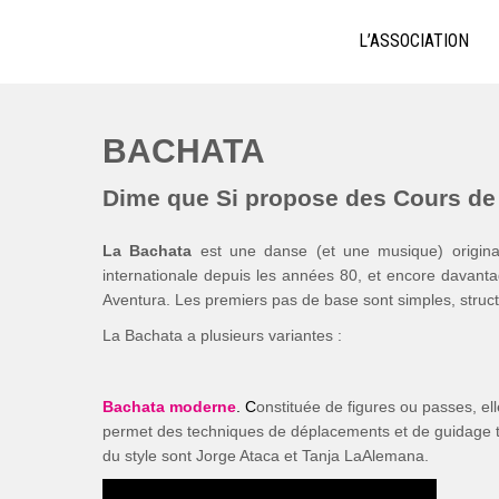
Skip
ECOLE DE BACHATA, SALSA,
Bachata, Salsa, Kizomba ! La référence à Lyon
to
L’ASSOCIATION
content
BACHATA
Dime que Si propose des Cours de 
La Bachata
est une
danse (et une musique) origin
internationale depuis les années 80, et encore davan
Aventura. Les premiers pas de base sont simples, struct
La Bachata a plusieurs variantes :
Bachata moderne
. C
onstituée de figures ou passes, el
permet des techniques de déplacements et de guidage trè
du style sont Jorge Ataca et Tanja LaAlemana.