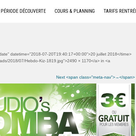
 KIZOMBA À LYON
PÉRIODE DÉCOUVERTE
COURS & PLANNING
TARIFS RENTRÉ
-date" datetime="2018-07-20T19:40:17+00:00">20 juillet 2018</time>
ploads/2018/07/Hebdo-Kiz-1819.jpg">2490 × 1170</a> in <a
Next <span class="meta-nav">→</span>