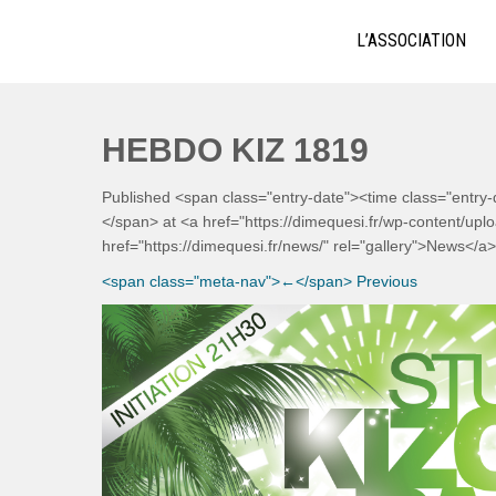
Skip
ECOLE DE BACHATA, SALSA,
Bachata, Salsa, Kizomba ! La référence à Lyon
to
L’ASSOCIATION
content
HEBDO KIZ 1819
Published <span class="entry-date"><time class="entry
</span> at <a href="https://dimequesi.fr/wp-content/u
href="https://dimequesi.fr/news/" rel="gallery">News</a>
<span class="meta-nav">←</span> Previous