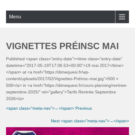
Skip
ECOLE DE BACHATA, SALSA,
Bachata, Salsa, Kizomba ! La référence à Lyon
to
KIZOMBA À LYON
content
Menu
VIGNETTES PRÉINSC MAI
Published <span class="entry-date"><time class="entry-date"
datetime="2017-05-19T17:06:53+00:00">19 mai 2017</time>
</span> at <a href="https://dimequesi.fr/wp-
content/uploads/2017/02/Vignettes-PréInsc-mai.jpg">500 ×
500</a> in <a href="https://dimequesi.fr/cours-planning/rentree-
septembre-2025/" rel="gallery">Tarifs Rentrée Septembre
2026</a>
<span class="meta-nav">←</span> Previous
Next <span class="meta-nav">→</span>