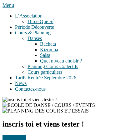
Skip
Menu
Bachata, Salsa, Kizomba ! La référence à Lyon
to
Ecole de Bachata, Salsa,
L’Association
content
Dime Que Sí
Kizomba à Lyon
Période Découverte
Cours & Planning
Danses
Bachata
Kizomba
Salsa
Quel niveau choisir ?
Planning Cours Collectifs
Cours particuliers
Tarifs Rentrée Septembre 2026
News
Contactez-nous
inscris toi et viens tester !
Learn More