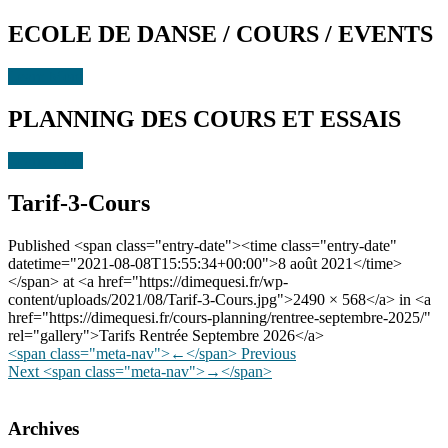
ECOLE DE DANSE / COURS / EVENTS
Learn More
PLANNING DES COURS ET ESSAIS
Learn More
Tarif-3-Cours
Published <span class="entry-date"><time class="entry-date"
datetime="2021-08-08T15:55:34+00:00">8 août 2021</time>
</span> at <a href="https://dimequesi.fr/wp-
content/uploads/2021/08/Tarif-3-Cours.jpg">2490 × 568</a> in <a
href="https://dimequesi.fr/cours-planning/rentree-septembre-2025/"
rel="gallery">Tarifs Rentrée Septembre 2026</a>
<span class="meta-nav">←</span> Previous
Next <span class="meta-nav">→</span>
Archives