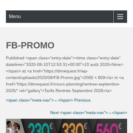
Skip
ECOLE DE BACHATA, SALSA,
Bachata, Salsa, Kizomba ! La référence à Lyon
to
KIZOMBA À LYON
content
Menu
FB-PROMO
Published <span class="entry-date"><time class="entry-date"
datetime="2020-08-10T12:53:31+00:00">10 août 2020</time>
</span> at <a href="https://dimequesi.fr/wp-
content/uploads/2020/08/FB-Promo.jpg">2000 × 809</a> in <a
href="https://dimequesi.fr/cours-planning/rentree-septembre-
2025/" rel="gallery">Tarifs Rentrée Septembre 2026</a>
<span class="meta-nav">←</span> Previous
Next <span class="meta-nav">→</span>