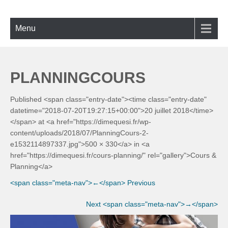
Skip
ECOLE DE BACHATA, SALSA,
Bachata, Salsa, Kizomba ! La référence à Lyon
to
KIZOMBA À LYON
content
Menu
PLANNINGCOURS
Published <span class="entry-date"><time class="entry-date"
datetime="2018-07-20T19:27:15+00:00">20 juillet 2018</time>
</span> at <a href="https://dimequesi.fr/wp-
content/uploads/2018/07/PlanningCours-2-
e1532114897337.jpg">500 × 330</a> in <a
href="https://dimequesi.fr/cours-planning/" rel="gallery">Cours &
Planning</a>
<span class="meta-nav">←</span> Previous
Next <span class="meta-nav">→</span>