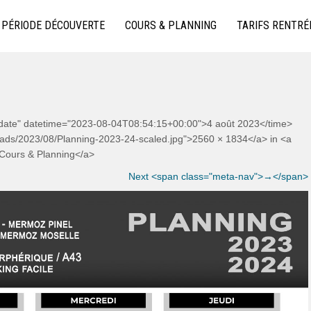
 KIZOMBA À LYON
PÉRIODE DÉCOUVERTE
COURS & PLANNING
TARIFS RENTRÉ
y-date" datetime="2023-08-04T08:54:15+00:00">4 août 2023</time>
loads/2023/08/Planning-2023-24-scaled.jpg">2560 × 1834</a> in <a
">Cours & Planning</a>
Next <span class="meta-nav">→</span>