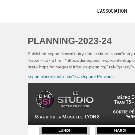
Skip
ECOLE DE BACHATA, SALSA,
Bachata, Salsa, Kizomba ! La référence à Lyon
to
L’ASSOCIATION
content
PLANNING-2023-24
Published <span class="entry-date"><time class="entr
</span> at <a href="https://dimequesi.fr/wp-content/up
href="https://dimequesi.fr/cours-planning/" rel="gallery
<span class="meta-nav">←</span> Previous